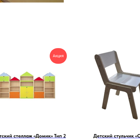
Акция
тский стеллаж «Домик» Тип 2
Детский стульчик «