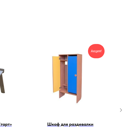
Акция!
Старт»
Шкаф для раздевалки