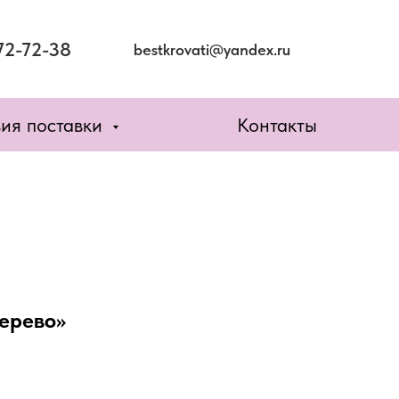
72-72-38
bestkrovati@yandex.ru
вия поставки
Контакты
ерево»