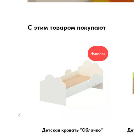
С этим товаром покупают
Акция,
Хит
Новинка
продаж
гольный
Детская кровать "Облачко"
Де