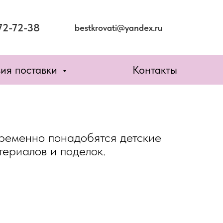
72-72-38
bestkrovati@yandex.ru
вия поставки
Контакты
пременно понадобятся детские
териалов и поделок.