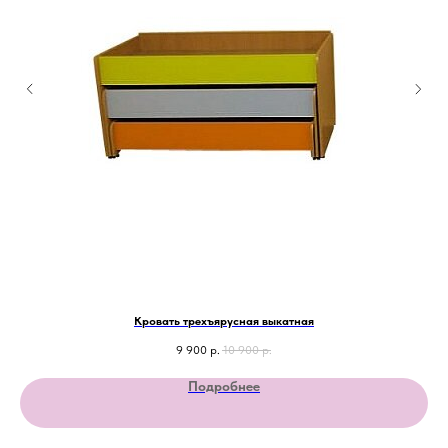
Кровать трехъярусная выкатная
9 900
р.
10 900
р.
Подробнее