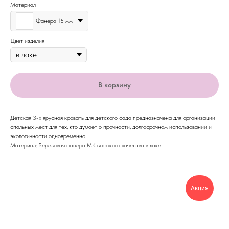
Материал
Фанера 15 мм
Цвет изделия
В корзину
Детская 3-х ярусная кровать для детского сада предназначена для организации
спальных мест для тех, кто думает о прочности, долгосрочном использовании и
экологичности одновременно.
Материал: Березовая фанера МК высокого качества в лаке
Акция