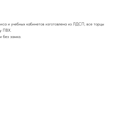
фиса и учебных кабинетов изготовлена из ЛДСП, все торцы
у ПВХ.
и без замка.