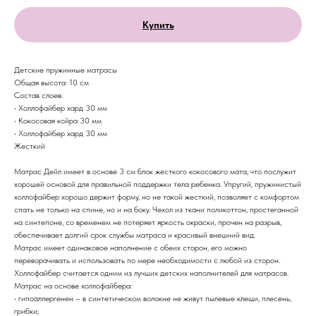
Купить
Детские пружинные матрасы
Общая высота: 10 см
Состав слоев:
• Холлофайбер хард 30 мм
• Кокосовая койра 30 мм
• Холлофайбер хард 30 мм
Жесткий
Матрас Дейл имеет в основе 3 см блок жесткого кокосового мата, что послужит
хорошей основой для правильной поддержки тела ребенка. Упругий, пружинистый
холлофайбер хорошо держит форму, но не такой жесткий, позволяет с комфортом
спать не только на спине, но и на боку. Чехол из ткани поликоттон, простеганной
на синтепоне, со временем не потеряет яркость окраски, прочен на разрыв,
обеспечивает долгий срок службы матраса и красивый внешний вид.
Матрас имеет одинаковое наполнение с обеих сторон, его можно
переворачивать и использовать по мере необходимости с любой из сторон.
Холлофайбер считается одним из лучших детских наполнителей для матрасов.
Матрас на основе холлофайбера:
• гипоаллергенен – в синтетическом волокне не живут пылевые клещи, плесень,
грибки;