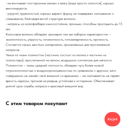
• не впитывает посторонние запахи и влагу (вода просто скатится), хорошо
вентилируется;
• упругий, пружинистый, хорошо держит форму, не подвержен скатыванию и
слеживанию, благодаря витой структуре волокон;
• матрасы из холлофайбера износостойкие, прочные, способны прослужить до 15
лет.
Кокосовое волокно обладает примерно тем же набором характеристик –
экологичность, упругость, гигиеничность, гипоаллергенность, прочность.
Считается самым жестким материалом, применяемым для прослаивания
матрасов.
Чехол из ткани поликоттон (частично состоит из хлопка и частично из
полиэстера), простеганной на легком, воздушном синтепоне для мягкости.
Поликоттон – ткань средней плотности, обладает чуть более низкой
гигроскопичностью и воздухопроницаемостью по сравнению с другими, зато
совершенно не меняет свой внешний со временем – не скатывается, не теряет
яркость окраски, прочная на разрыв, устойчива к истиранию. Обеспечивает
долгий срок службы матраса и красивый внешний вид.
С этим товаром покупают
Акция